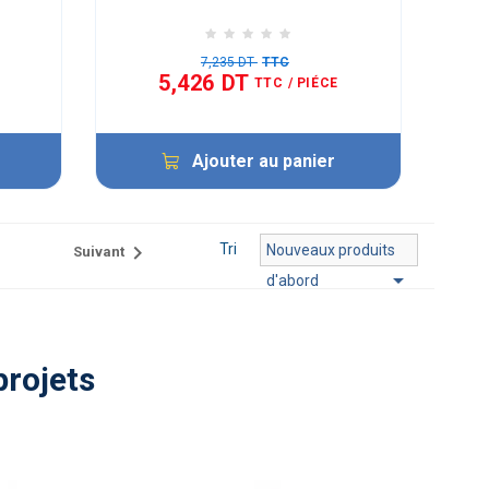
7,235 DT
TTC
5,426 DT
TTC
/ PIÉCE
Ajouter au panier

Tri
Nouveaux produits
Suivant

d'abord
projets