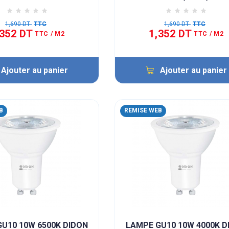
1,690 DT
TTC
1,690 DT
TTC
,352 DT
1,352 DT
TTC
/ M2
TTC
/ M2
Ajouter au panier
Ajouter au panier
B
REMISE WEB
U10 10W 6500K DIDON
LAMPE GU10 10W 4000K D