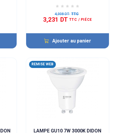
4,308 DT
TTC
3,231 DT
TTC
/ PIÉCE
Ajouter au panier
REMISE WEB
IDON
LAMPE GU10 7W 3000K DIDON