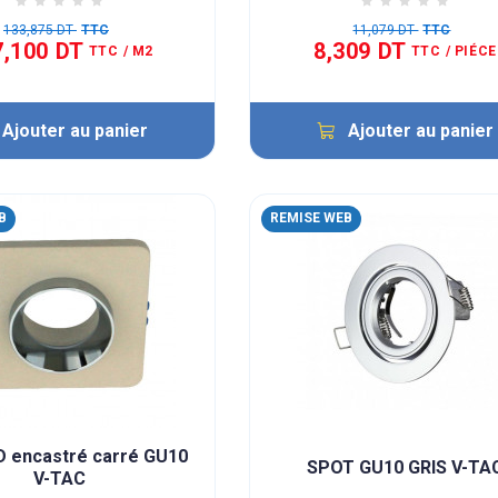
133,875 DT
TTC
11,079 DT
TTC
7,100 DT
8,309 DT
TTC
/ M2
TTC
/ PIÉCE
Ajouter au panier
Ajouter au panier
B
REMISE WEB
D encastré carré GU10
SPOT GU10 GRIS V-TA
V-TAC