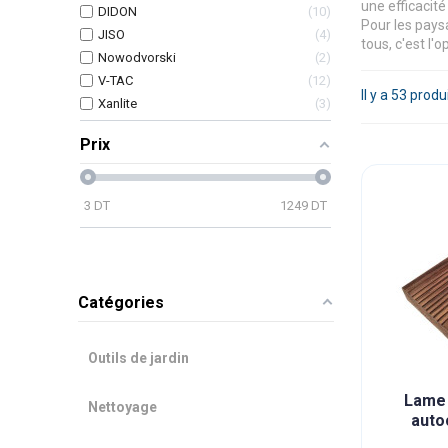
une efficacité
DIDON
10
Pour les pays
JISO
4
tous, c'est l'
Nowodvorski
2
V-TAC
12
Il y a 53 produ
Xanlite
3
Prix
3
DT
1249
DT
Catégories
Outils de jardin
Lame 
Nettoyage
auto