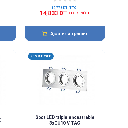
19,778 DT
TTC
14,833 DT
TTC
/ PIÉCE
Ajouter au panier
REMISE WEB
Spot LED triple encastrable
C
3xGU10 V-TAC