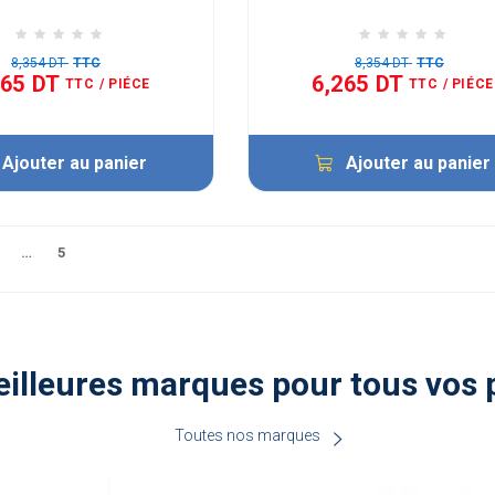
8,354 DT
TTC
8,354 DT
TTC
265 DT
6,265 DT
TTC
/ PIÉCE
TTC
/ PIÉCE
Ajouter au panier
Ajouter au panier
…
5
illeures marques pour tous vos 
Toutes nos marques