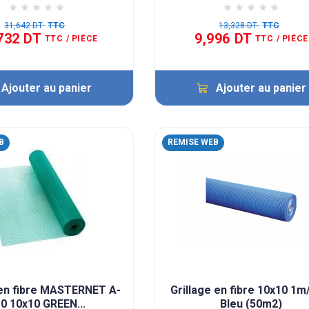
31,642 DT
TTC
13,328 DT
TTC
732 DT
9,996 DT
TTC
/ PIÉCE
TTC
/ PIÉCE
Ajouter au panier
Ajouter au panier
B
REMISE WEB
 en fibre MASTERNET A-
Grillage en fibre 10x10 1
0 10x10 GREEN...
Bleu (50m2)