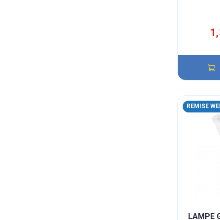
1
REMISE WE
LAMPE G