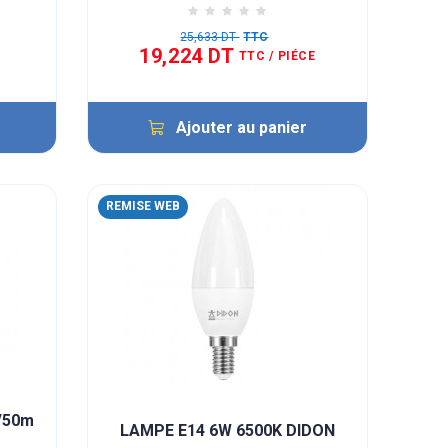
25,633 DT
TTC
19,224 DT
TTC
/ PIÉCE
Ajouter au panier
REMISE WEB
m/50m
LAMPE E14 6W 6500K DIDON