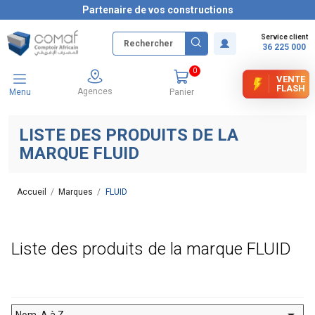
Partenaire de vos constructions
Service client
36 225 000
0
VENTE
FLASH
Agences
Menu
Panier
LISTE DES PRODUITS DE LA
MARQUE FLUID
Accueil
Marques
FLUID
Liste des produits de la marque FLUID

Nom, A à Z