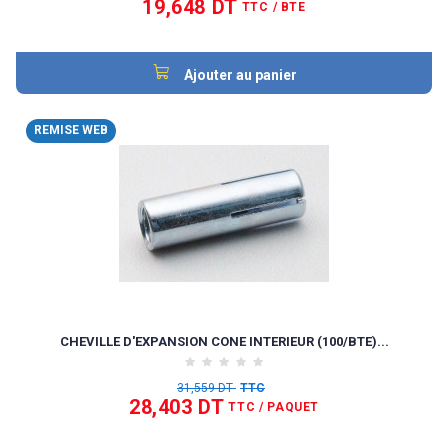
19,648 DT
TTC
/ BTE
Ajouter au panier
REMISE WEB
CHEVILLE D'EXPANSION CONE INTERIEUR (100/BTE)...
31,559 DT
TTC
28,403 DT
TTC
/ PAQUET