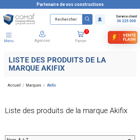
Partenaire de vos constructions
Service client
36 225 000
0
VENTE
FLASH
Agences
Menu
Panier
LISTE DES PRODUITS DE LA
MARQUE AKIFIX
Accueil
Marques
Akifix
Liste des produits de la marque Akifix

Nom, A à Z