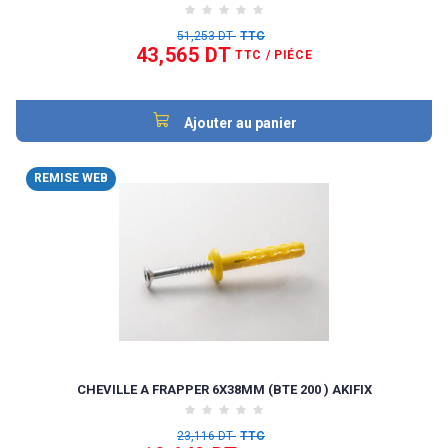
51,253 DT
TTC
43,565 DT
TTC
/ PIÉCE
Ajouter au panier
REMISE WEB
CHEVILLE A FRAPPER 6X38MM (BTE 200 ) AKIFIX
23,116 DT
TTC