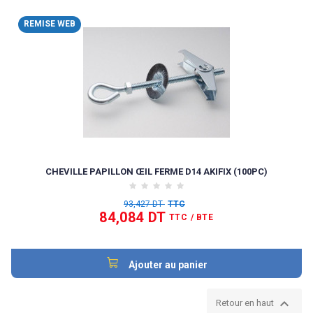
REMISE WEB
CHEVILLE PAPILLON ŒIL FERME D14 AKIFIX (100PC)
93,427 DT
TTC
84,084 DT
TTC
/ BTE
Ajouter au panier

Retour en haut