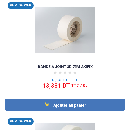
REMISE WEB
BANDE A JOINT 3D 75M AKIFIX
15,149 DT
TTC
13,331 DT
TTC
/ RL
Ajouter au panier
REMISE WEB