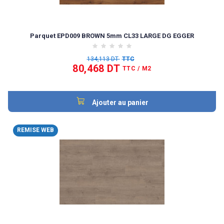
Parquet EPD009 BROWN 5mm CL33 LARGE DG EGGER
134,113 DT
TTC
80,468 DT
TTC
/ M2
Ajouter au panier
REMISE WEB