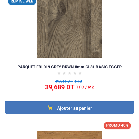
REMISE WEB
PARQUET EBL019 GREY BRWN 8mm CL31 BASIC EGGER
49,611 DT
TTC
39,689 DT
TTC
/ M2
Ajouter au panier
PROMO 40%