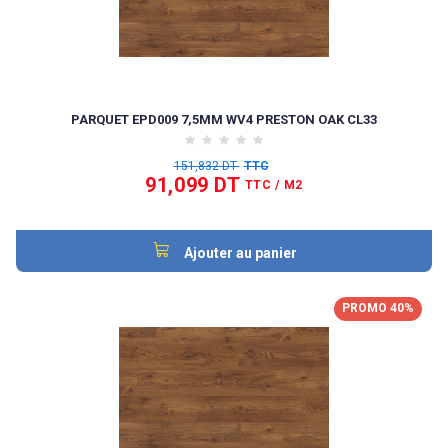
PARQUET EPD009 7,5MM WV4 PRESTON OAK CL33
151,832 DT
TTC
91,099 DT
TTC
/ M2
Ajouter au panier
PROMO 40%