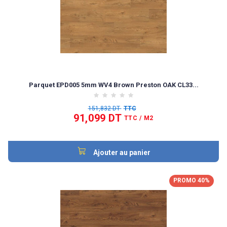
Parquet EPD005 5mm WV4 Brown Preston OAK CL33...
151,832 DT
TTC
91,099 DT
TTC
/ M2
Ajouter au panier
PROMO 40%