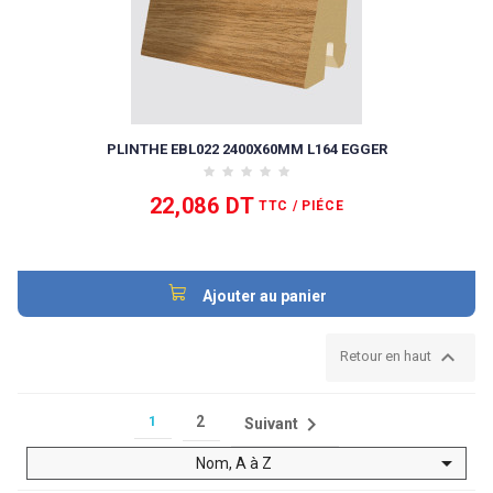
PLINTHE EBL022 2400X60MM L164 EGGER
22,086 DT
TTC
/ PIÉCE
Ajouter au panier

Retour en haut

1
2
Suivant

Nom, A à Z