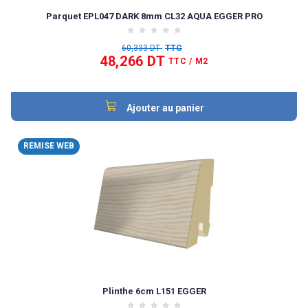
Parquet EPL047 DARK 8mm CL32 AQUA EGGER PRO
60,333 DT
TTC
48,266 DT
TTC
/ M2
Ajouter au panier
REMISE WEB
Plinthe 6cm L151 EGGER