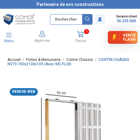
Partenaire de vos constructions
Service client
36 225 000
0
VENTE
FLASH
Agences
Menu
Panier
Accueil
Portes & Menuiserie
Contre Chassis
CONTRE-CHÂSSIS
NV70 700x2100x105 (Avec Kit) FLUID
REMISE WEB