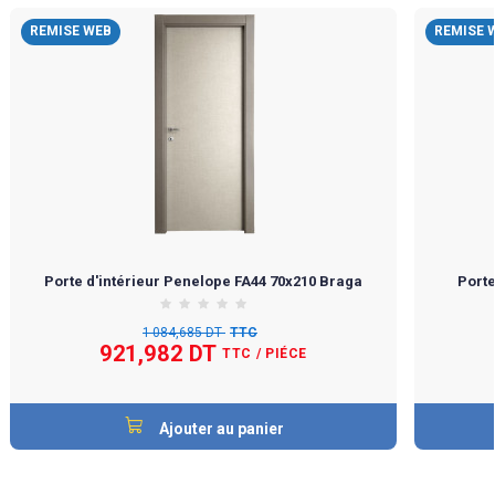
REMISE WEB
REMISE 
Porte d'intérieur Penelope FA44 70x210 Braga
Porte
1 084,685 DT
TTC
921,982 DT
TTC
/ PIÉCE
Ajouter au panier