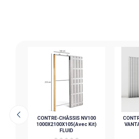
80 2
105
 PIÉCE
ier
CONTRE-CHÂSSIS NV100
CONTR
1000X2100X105(Avec Kit)
VANTA
FLUID