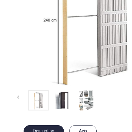

Description
Avis