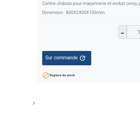
Contre-châssis
pour maçonnerie et enduit
conçu p
Dimension : 800X2400X105mm
update
Sur commande

Rupture de stock
