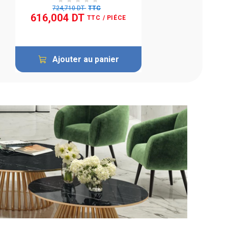
724,710 DT
TTC
616,004 DT
TTC
/ PIÉCE
Ajouter au panier