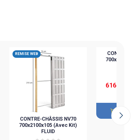
CONTRE CHAS
REMISE WEB
REMISE WEB
700x2100x100
FLUI
724,710 DT
616,004 DT
Ajouter 
CONTRE-CHÂSSIS NV70
700x2100x105 (Avec Kit)
FLUID