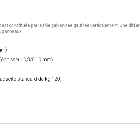
t
est constituée par la tôle galvanisée gaufrée verticalement. Une diff
es panneaux
.
 mm)
 (épaisseur 0,8/0,10 mm)
capacité standard de kg 120)