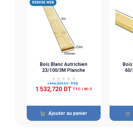
REMISE WEB
ien
Bois Blanc Autrichien
Bois
r
23/100/3M Planche
60/
1 666,000 DT
TTC
1 532,720 DT
TTC
/ M-3
e
Ajouter au panier