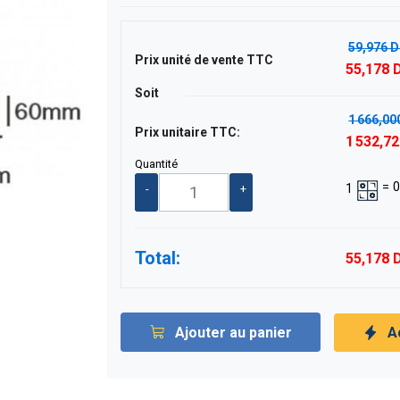
59,976 
Prix unité de vente TTC
55,178 
Soit
1 666,00
Prix unitaire TTC:
1 532,7
Quantité
=
0
1
-
+
Total:
55,178 
Ajouter au panier
A