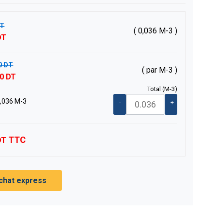
DT
( 0,036 M-3 )
DT
0 DT
( par M-3 )
20 DT
Total
(M-3)
,036
M-3
-
+
TTC
DT
chat express