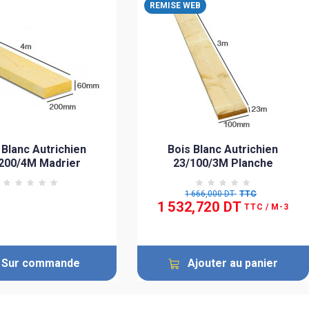
REMISE WEB
 Blanc Autrichien
Bois Blanc Autrichien
200/4M Madrier
23/100/3M Planche
1 666,000 DT
TTC
1 532,720 DT
TTC
/ M-3
Sur commande
Ajouter au panier