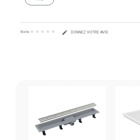
Note
DONNEZ VOTRE AVIS
CHE
ANIT
PIÉCE