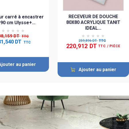
RECEVEUR DE DOUCHE
r carré à encastrer
80X80 ACRYLIQUE TANIT
 90 cm Ulysse+...
IDEAL...
88,159 DT
TTC
81,540 DT
259,896 DT
TTC
TTC
220,912 DT
TTC
/ PIÉCE
Ajouter au panier
Ajouter au panier