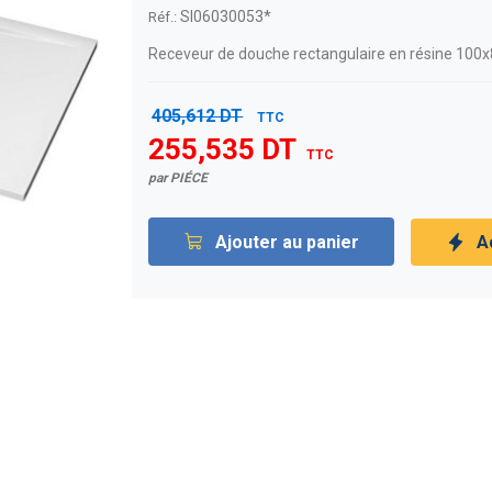
SI06030053*
Réf.:
Receveur de douche rectangulaire en résine 100x80
405,612 DT
TTC
255,535 DT
TTC
par PIÉCE
Ajouter au panier
A