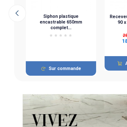
ier
Siphon plastique
Receveu
encastrable 650mm
90 x
complet...
2
1
Sur commande