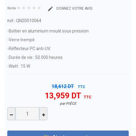
Note
DONNEZ VOTRE AVIS
QN20010064
Réf.:
-Boîtier en aluminium moulé sous pression
-Verre trempé
-Réflecteur PC anti-UV
-Durée de vie : 50 000 heures
-Watt : 15 W
18,612 DT
TTC
13,959 DT
TTC
par PIÉCE