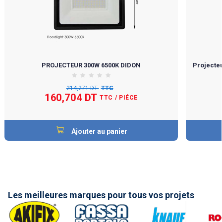
PROJECTEUR 300W 6500K DIDON
Projecteu
214,271 DT
TTC
160,704 DT
TTC
/ PIÉCE
Ajouter au panier
Les meilleures marques pour tous vos projets