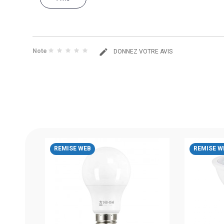
Note
DONNEZ VOTRE AVIS
 10W
REMISE WEB
REMISE W
ÉCE