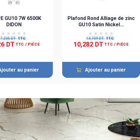
E GU10 7W 6500K
Plafond Rond Alliage de zinc
DIDON
GU10 Satin Nickel...
7,235 DT
TTC
13,709 DT
TTC
26 DT
10,282 DT
TTC
/ PIÉCE
TTC
/ PIÉCE
Ajouter au panier
Ajouter au panier