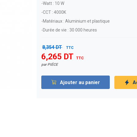
-Watt : 10 W
-CCT : 4000K
-Matériaux : Aluminium et plastique
-Durée de vie : 30 000 heures
8,354 DT
TTC
6,265 DT
TTC
par PIÉCE
Ajouter au panier
A