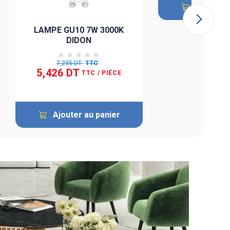
Ajouter 
LAMPE GU10 7W 3000K
DIDON
7,235 DT
TTC
5,426 DT
TTC
/ PIÉCE
Ajouter au panier