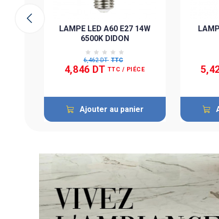
ier
LAMPE LED A60 E27 14W
LAMP
6500K DIDON
6,462 DT
TTC
4,846 DT
5,4
TTC
/ PIÉCE
Ajouter au panier