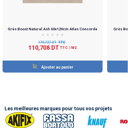
Grès Boost Natural Ash 60x120cm Atlas Concorde
Grès Bo
175,727 DT
TTC
110,708 DT
TTC
/ M2
Ajouter au panier
Les meilleures marques pour tous vos projets