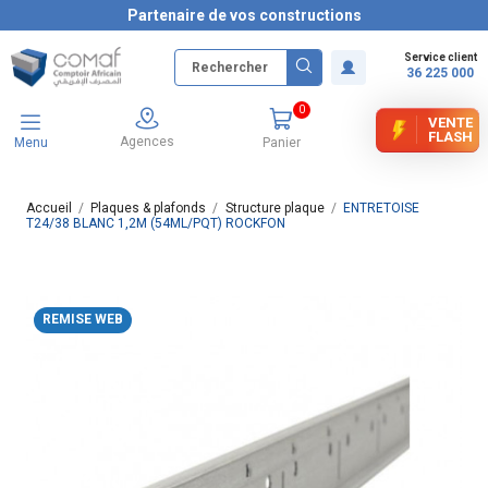
Partenaire de vos constructions
Service client
36 225 000
0
VENTE
FLASH
Agences
Menu
Panier
Accueil
Plaques & plafonds
Structure plaque
ENTRETOISE
T24/38 BLANC 1,2M (54ML/PQT) ROCKFON
REMISE WEB