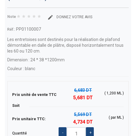
Note
DONNEZ VOTRE AVIS
PP01100007
Réf.:
Les entretoises sont destinés pour la réalisation de plafond
démontable en dalle de plâtre, disposé horizontalement tous
les 60 ou 120 cm.
Dimension : 24
* 38 *1200mm
Couleur : blanc
6,683 DT
( 1,200 ML )
Prix unité de vente TTC
5,681 DT
Soit
5,569 DT
( par ML )
Prix unitaire TTC:
4,734 DT
-
+
Quantité