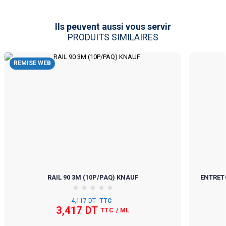
Ils peuvent aussi vous servir
PRODUITS SIMILAIRES
REMISE WEB
RAIL 90 3M (10P/PAQ) KNAUF
ENTRETO
4,117 DT
TTC
3,417 DT
TTC
/ ML