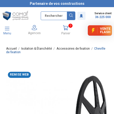
Partenaire de vos constructions
Service client
36 225 000
0
VENTE
FLASH
Agences
Menu
Panier
Accueil
Isolation & Étanchéité
Accessoires de fixation
Cheville
de fixation
REMISE WEB