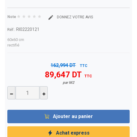
Note
DONNEZ VOTRE AVIS
RI02220121
Réf.:
60x60 cm
rectifié
162,994 DT
TTC
89,647 DT
TTC
par M2
Ajouter au panier
Achat express