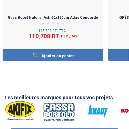
Grès Boost Natural Ash 60x120cm Atlas Concorde
GRÈS
175,727 DT
TTC
110,708 DT
TTC
/ M2
Ajouter au panier
Les meilleures marques pour tous vos projets