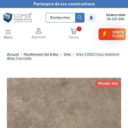
Partenaire de vos constructions
Service client
36 225 000
0
VENTE
FLASH
Agences
Menu
Panier
Accueil
Revêtement Sol & Mur
Grès
Grès CODEC Ecru 60x60cm
Atlas Concorde
PROMO 45%