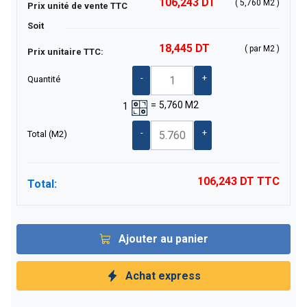
106,243 DT
( 5,760 M2 )
Prix unité de vente TTC
Soit
18,445 DT
( par M2 )
Prix unitaire TTC:
-
+
Quantité
=
5,760
M2
1
-
+
Total
(M2)
106,243 DT
TTC
Total:
Ajouter au panier
Achat express