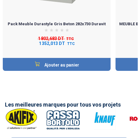
Pack Meuble Durastyle Gris Beton 282x730 Duravit
MEUBLE B
1 802,683 DT
TTC
1 352,013 DT
TTC
Ajouter au panier
Les meilleures marques pour tous vos projets