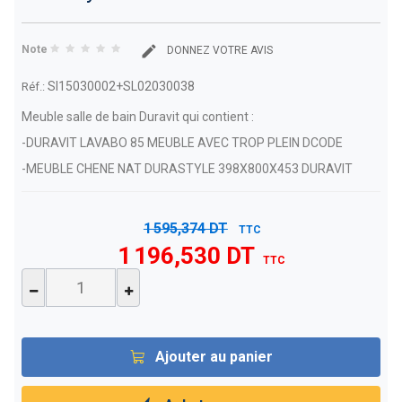
Note
DONNEZ VOTRE AVIS
SI15030002+SL02030038
Réf.:
Meuble salle de bain Duravit qui contient :
-DURAVIT LAVABO 85 MEUBLE AVEC TROP PLEIN DCODE
-MEUBLE CHENE NAT DURASTYLE 398X800X453 DURAVIT
1 595,374 DT
TTC
1 196,530 DT
TTC
Ajouter au panier