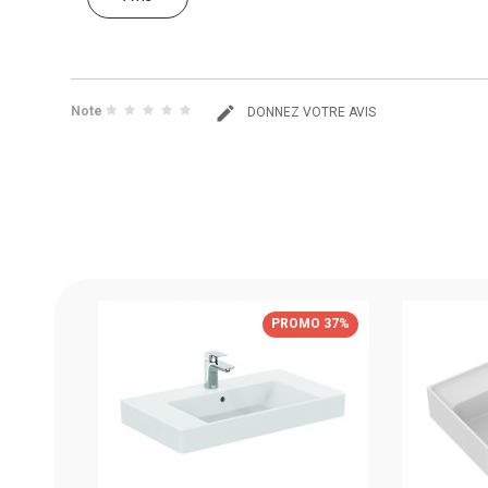
Note
DONNEZ VOTRE AVIS
 50/42
MO 37%
PROMO 37%
rd
IÉCE