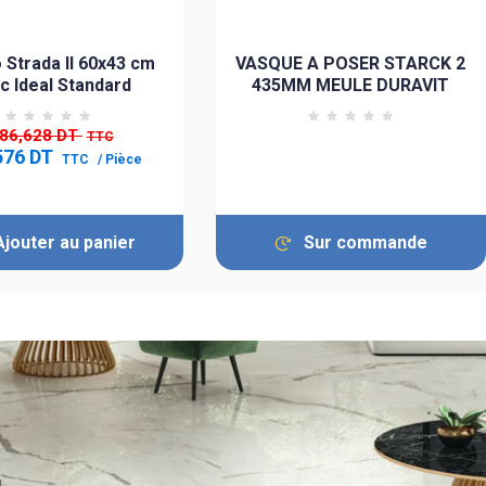
 Strada II 60x43 cm
VASQUE A POSER STARCK 2
c Ideal Standard
435MM MEULE DURAVIT
286,628 DT
TTC
576 DT
TTC
/ Pièce
Ajouter au panier
Sur commande