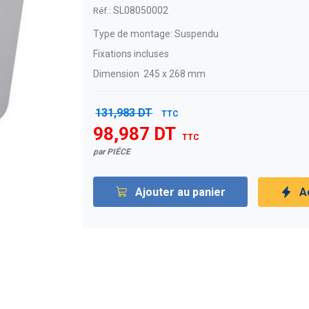
SL08050002
Réf.:
Type de montage: Suspendu
Fixations incluses
Dimension 245 x 268 mm
131,983 DT
TTC
98,987 DT
TTC
par PIÉCE
Ajouter au panier
A