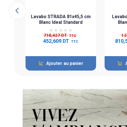
ier
Lavabo STRADA 81x45,5 cm
Lavabo
Blanc Ideal Standard
Blan
718,427 DT
1 
TTC
452,609 DT
810,
TTC
Ajouter au panier