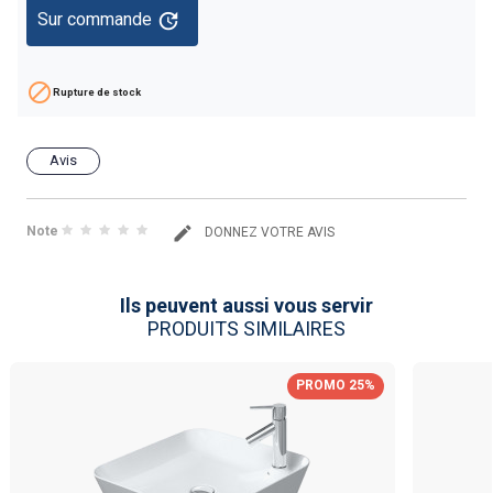
update
Sur commande

Rupture de stock
Avis
Note
DONNEZ VOTRE AVIS
Ils peuvent aussi vous servir
PRODUITS SIMILAIRES
PROMO 25%