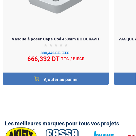
Vasque à poser Cape Cod 460mm BC DURAVIT
VASQUE 
888,442 DT
TTC
666,332 DT
TTC
/ PIÉCE
Ajouter au panier
Les meilleures marques pour tous vos projets