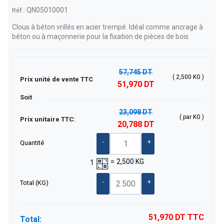
QN05010001
Réf.:
Clous à béton vrillés en acier trempé. Idéal comme ancrage à
béton ou à maçonnerie pour la fixation de pièces de bois.
57,745 DT
( 2,500 KG )
Prix unité de vente TTC
51,970 DT
Soit
23,098 DT
( par KG )
Prix unitaire TTC:
20,788 DT
-
+
Quantité
=
2,500
KG
1
-
+
Total
(KG)
51,970 DT
TTC
Total: