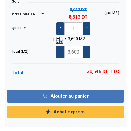
Soit
8,961 DT
( par M2 )
Prix unitaire TTC:
8,513 DT
-
+
Quantité
=
3,600
M2
1
-
+
Total
(M2)
30,646 DT
TTC
Total:
Ajouter au panier
Achat express