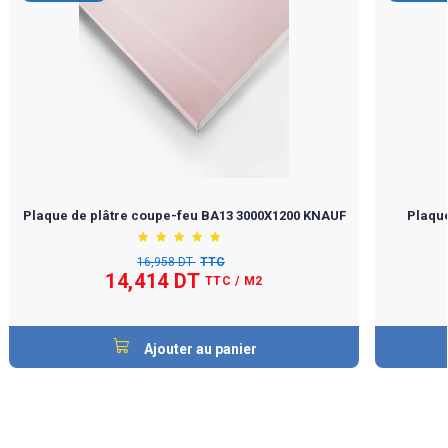
Plaque de plâtre coupe-feu BA13 3000X1200 KNAUF
Plaque
16,958 DT
TTC
14,414 DT
TTC
/ M2
Ajouter au panier