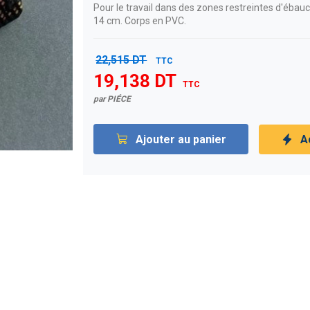
Pour le travail dans des zones restreintes d'ébau
14 cm. Corps en PVC.
22,515 DT
TTC
19,138 DT
TTC
par PIÉCE
Ajouter au panier
A