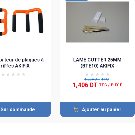
orteur de plaques à
LAME CUTTER 25MM
riffes AKIFIX
(BTE10) AKIFIX
1,654 DT
TTC
1,406 DT
TTC
/ PIÉCE
Sur commande
Ajouter au panier