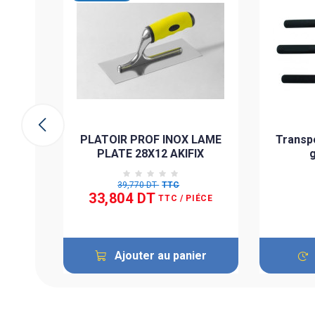
KIFIX
IÉCE
ier
PLATOIR PROF INOX LAME
Transp
PLATE 28X12 AKIFIX
g
39,770 DT
TTC
33,804 DT
TTC
/ PIÉCE
Ajouter au panier