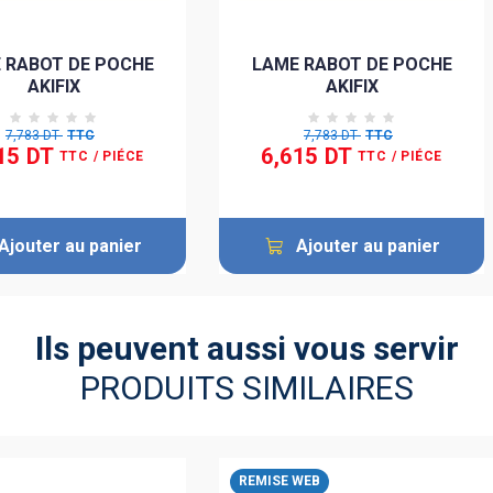
 RABOT DE POCHE
LAME RABOT DE POCHE
AKIFIX
AKIFIX
7,783 DT
TTC
7,783 DT
TTC
15 DT
6,615 DT
TTC
/ PIÉCE
TTC
/ PIÉCE
Ajouter au panier
Ajouter au panier
Ils peuvent aussi vous servir
PRODUITS SIMILAIRES
REMISE WEB