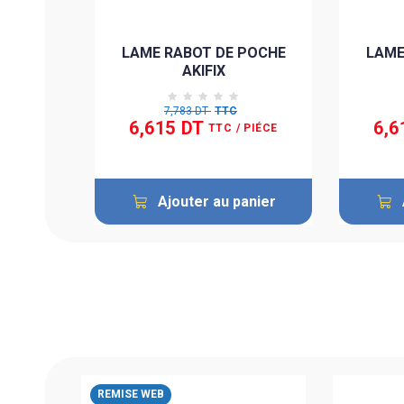
POCHE
LAME RABOT DE POCHE
LAME
AKIFIX
7,783 DT
TTC
6,615 DT
6,6
 PIÉCE
TTC
/ PIÉCE
anier
Ajouter au panier
INOX
REMISE WEB