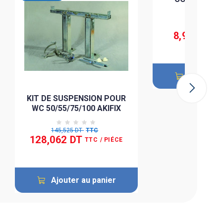
10,484 DT
8,911 DT
T
Ajouter 
KIT DE SUSPENSION POUR
WC 50/55/75/100 AKIFIX
145,525 DT
TTC
128,062 DT
TTC
/ PIÉCE
Ajouter au panier