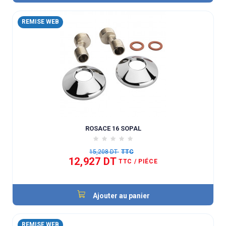
REMISE WEB
ROSACE 16 SOPAL
15,208 DT
TTC
12,927 DT
TTC
/ PIÉCE
Ajouter au panier
REMISE WEB