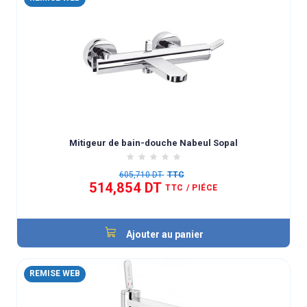
Mitigeur de bain-douche Nabeul Sopal
605,710 DT
TTC
514,854 DT
TTC
/ PIÉCE
Ajouter au panier
REMISE WEB