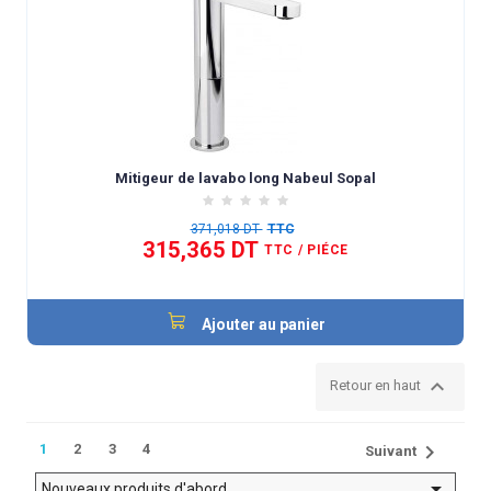
Mitigeur de lavabo long Nabeul Sopal
371,018 DT
TTC
315,365 DT
TTC
/ PIÉCE
Ajouter au panier

Retour en haut

1
2
3
4
Suivant

Nouveaux produits d'abord