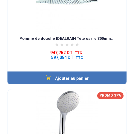
Pomme de douche IDEALRAIN Tête carré 300mm...
947,752 DT
TTC
597,084 DT
TTC
Ajouter au panier
PROMO 37%