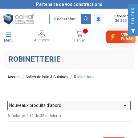
Partenaire de vos constructions
FILTER
Service client
36 225 000
0
VENTE
FLASH
Agences
Menu
Panier
ROBINETTERIE
Accueil
Salles de bain & Cuisines
Robinetterie

Nouveaux produits d'abord
Affichage 1-12 de 38 article(s)