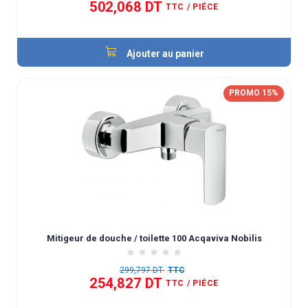
502,068 DT
TTC
/ PIÉCE
Ajouter au panier
PROMO 15%
Mitigeur de douche / toilette 100 Acqaviva Nobilis
299,797 DT
TTC
254,827 DT
TTC
/ PIÉCE