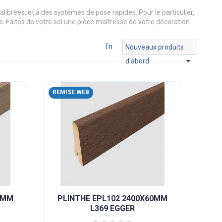
calibrées, et à des systèmes de pose rapides. Pour le particulier,
mps. Faites de votre sol une pièce maîtresse de votre décoration.
Tri
Nouveaux produits

d'abord
REMISE WEB
0MM
PLINTHE EPL102 2400X60MM
L369 EGGER