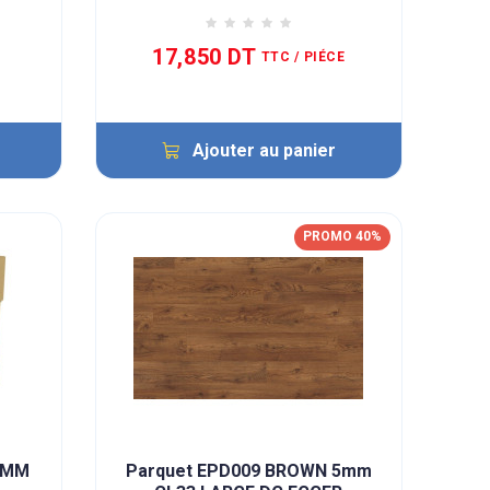
17,850 DT
TTC
/ PIÉCE
Ajouter au panier
PROMO 40%
0MM
Parquet EPD009 BROWN 5mm