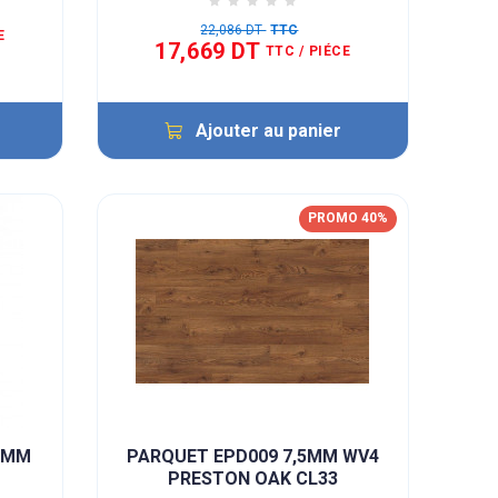
22,086 DT
TTC
E
17,669 DT
TTC
/ PIÉCE
Ajouter au panier
PROMO 40%
60MM
PARQUET EPD009 7,5MM WV4
PRESTON OAK CL33