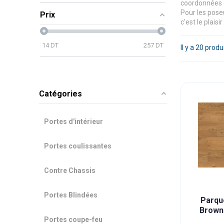
coordonnées e
Pour les poseu
Prix
c'est le plais
14
DT
257
DT
Il y a 20 produ
Catégories
Portes d'intérieur
Portes coulissantes
Contre Chassis
Portes Blindées
Parqu
Brown
Portes coupe-feu