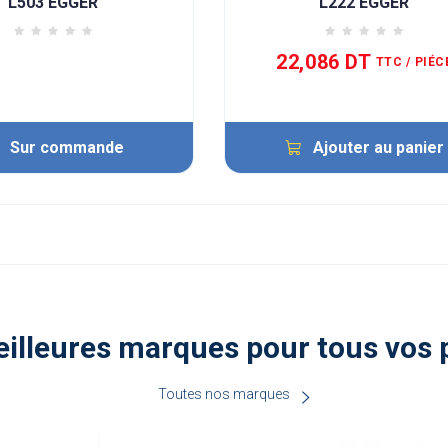
L503 EGGER
L222 EGGER
22,086 DT
TTC
/ PIÉC
Sur commande
Ajouter au panier
illeures marques pour tous vos 
Toutes nos marques