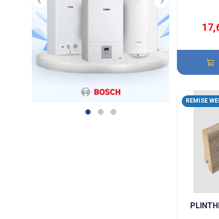
17,
REMISE WE
PLINTH