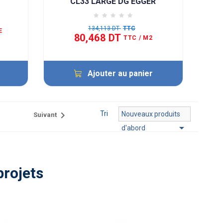
CL33 LARGE DG EGGER
134,113 DT
TTC
E
80,468 DT
TTC
/ M2
Ajouter au panier

Tri
Nouveaux produits
Suivant

d'abord
projets