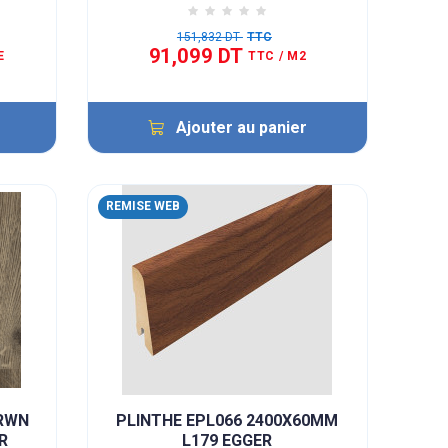
151,832 DT
TTC
91,099 DT
E
TTC
/ M2
Ajouter au panier
REMISE WEB
BRWN
PLINTHE EPL066 2400X60MM
R
L179 EGGER