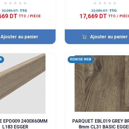
22,086 DT
TTC
22,086 DT
TTC
669 DT
17,669 DT
TTC
/ PIÉCE
TTC
/ PIÉC
Ajouter au panier
Ajouter au panier
B
REMISE WEB
E EPD009 2400X60MM
PARQUET EBL019 GREY 
L183 EGGER
8mm CL31 BASIC EGGE