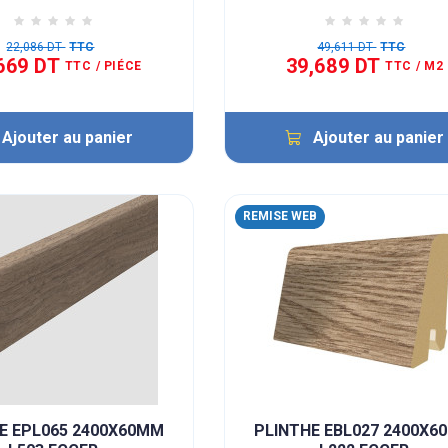
22,086 DT
TTC
49,611 DT
TTC
669 DT
39,689 DT
TTC
/ PIÉCE
TTC
/ M2
Ajouter au panier
Ajouter au panier
REMISE WEB
E EPL065 2400X60MM
PLINTHE EBL027 2400X6