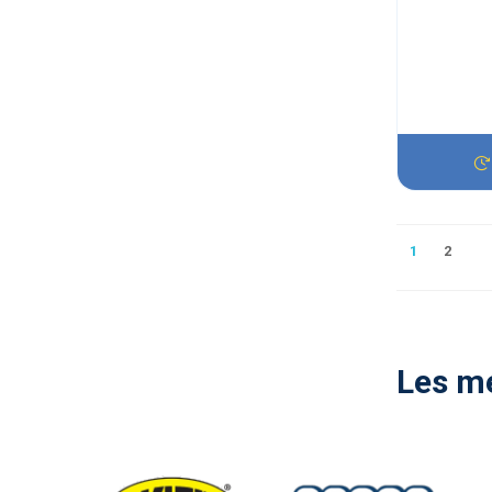
1
2
Les me