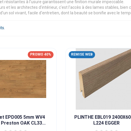
t résistantes à l'usure garantissent une finition murale impeccable.
rs et les architectes d'intérieur, c'est l'accès à des lames stables, bien 
ir d'un sol vivant, facile d'entretien, dont la beauté se bonifie avec le te
its.
PROMO 40%
REMISE WEB
et EPD005 5mm WV4
PLINTHE EBL019 2400X6
 Preston OAK CL33...
L224 EGGER