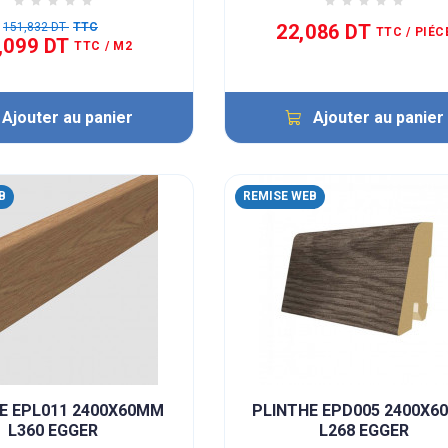
151,832 DT
TTC
22,086 DT
TTC
/ PIÉC
,099 DT
TTC
/ M2
Ajouter au panier
Ajouter au panier
B
REMISE WEB
E EPL011 2400X60MM
PLINTHE EPD005 2400X
L360 EGGER
L268 EGGER