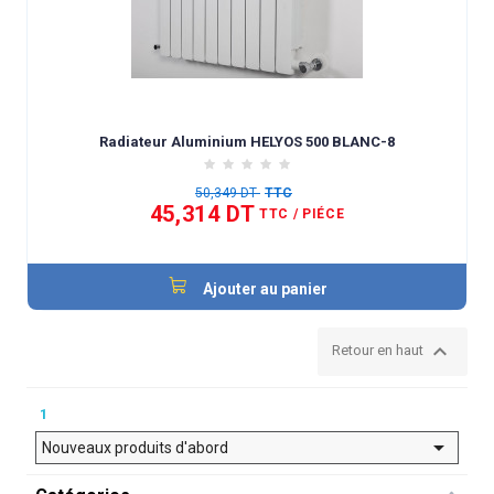
Radiateur Aluminium HELYOS 500 BLANC-8
50,349 DT
TTC
45,314 DT
TTC
/ PIÉCE
Ajouter au panier

Retour en haut
1

Nouveaux produits d'abord