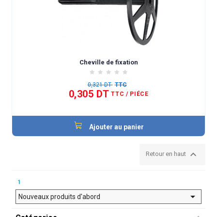
Cheville de fixation
0,321 DT
TTC
0,305 DT
TTC
/ PIÉCE
Ajouter au panier

Retour en haut
1

Nouveaux produits d'abord