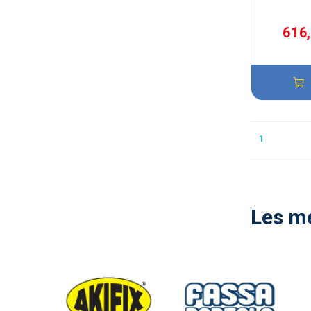
616
1
Les me