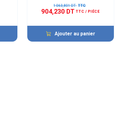
1 063,801 DT
TTC
904,230 DT
TTC
/ PIÉCE
Ajouter au panier