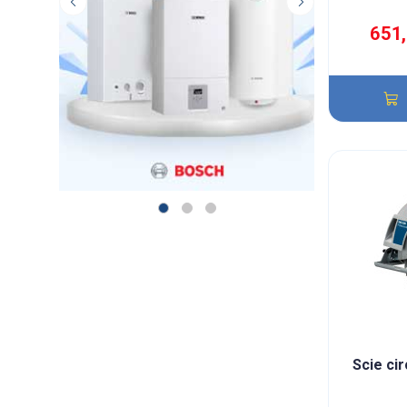
651
Scie ci