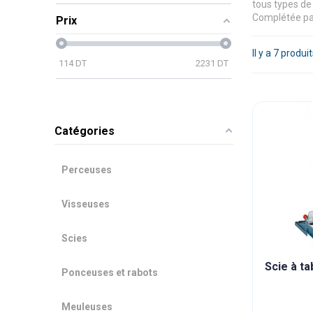
tous types de
Complétée par 
Prix
Il y a 7 produit
114
DT
2231
DT
Catégories
Perceuses
Visseuses
Scies
Scie à ta
Ponceuses et rabots
Meuleuses