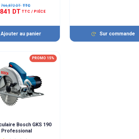
766,872 DT
TTC
,841 DT
TTC
/ PIÉCE
Ajouter au panier
Sur commande
PROMO 15%
rculaire Bosch GKS 190
Professional