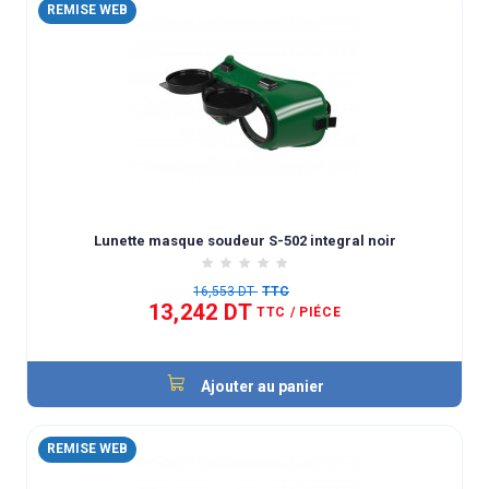
REMISE WEB
Lunette masque soudeur S-502 integral noir
16,553 DT
TTC
13,242 DT
TTC
/ PIÉCE
Ajouter au panier
REMISE WEB