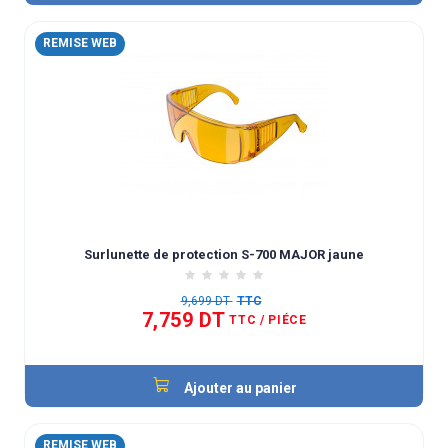
REMISE WEB
Surlunette de protection S-700 MAJOR jaune
9,699 DT
TTC
7,759 DT
TTC
/ PIÉCE
Ajouter au panier
REMISE WEB