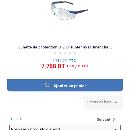
Lunette de protection S-800 Hunter avec branche...
9,710 DT
TTC
7,768 DT
TTC
/ PIÉCE
Ajouter au panier

Retour en haut

1
2
Suivant

Nouveaux produits d'abord