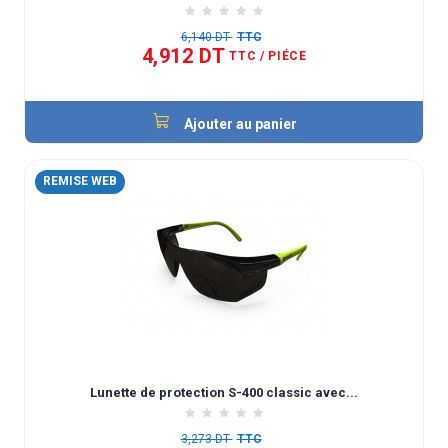
6,140 DT
TTC
4,912 DT
TTC
/ PIÉCE
Ajouter au panier
REMISE WEB
Lunette de protection S-400 classic avec...
3,273 DT
TTC