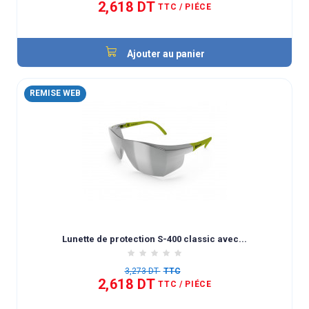
2,618 DT
TTC
/ PIÉCE
Ajouter au panier
REMISE WEB
Lunette de protection S-400 classic avec...
3,273 DT
TTC
2,618 DT
TTC
/ PIÉCE