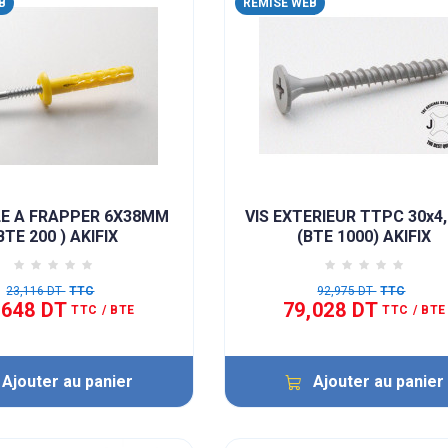
B
REMISE WEB
LE A FRAPPER 6X38MM
VIS EXTERIEUR TTPC 30x
BTE 200 ) AKIFIX
(BTE 1000) AKIFIX
23,116 DT
TTC
92,975 DT
TTC
,648 DT
79,028 DT
TTC
/ BTE
TTC
/ BTE
Ajouter au panier
Ajouter au panier