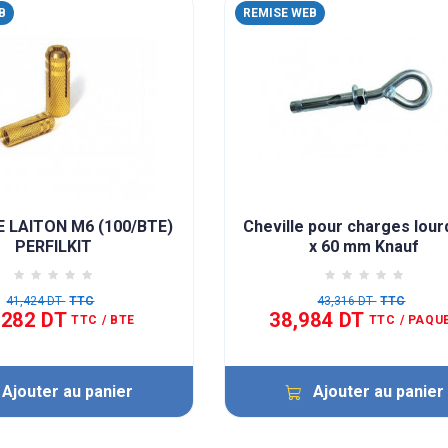
B
REMISE WEB
E LAITON M6 (100/BTE)
Cheville pour charges lour
PERFILKIT
x 60 mm Knauf
41,424 DT
TTC
43,316 DT
TTC
,282 DT
38,984 DT
TTC
/ BTE
TTC
/ PAQU
Ajouter au panier
Ajouter au panier