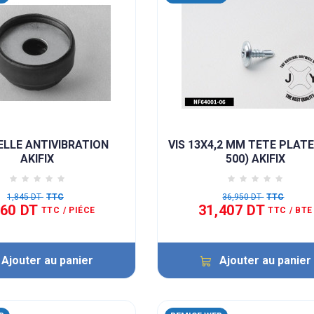
LLE ANTIVIBRATION
VIS 13X4,2 MM TETE PLATE
AKIFIX
500) AKIFIX
1,845 DT
TTC
36,950 DT
TTC
660 DT
31,407 DT
TTC
/ PIÉCE
TTC
/ BTE
Ajouter au panier
Ajouter au panier