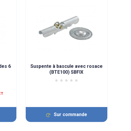
des 6
Suspente à bascule avec rosace
(BTE100) SBFIX
ET
Sur commande