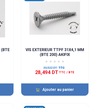
 (BTE
VIS EXTERIEUR TTPF 31X4,1 MM
(BTE 200) AKIFIX
33,522 DT
TTC
28,494 DT
TTC
/ BTE
Ajouter au panier