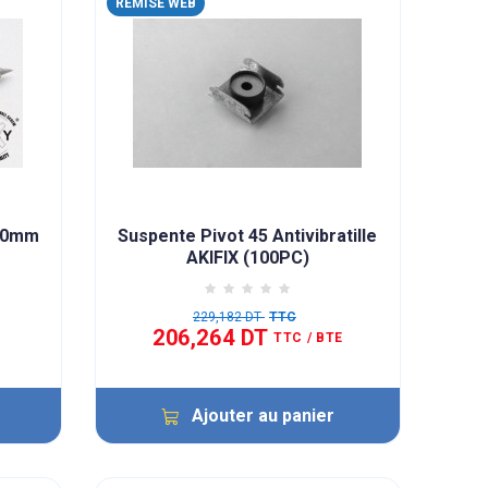
REMISE WEB
4,0mm
Suspente Pivot 45 Antivibratille
AKIFIX (100PC)
229,182 DT
TTC
206,264 DT
TTC
/ BTE
Ajouter au panier