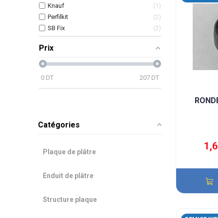
Knauf
1
Perfilkit
2
SB Fix
2
Prix
0
DT
207
DT
RONDE
Catégories
1,
Plaque de plâtre
Enduit de plâtre
Structure plaque