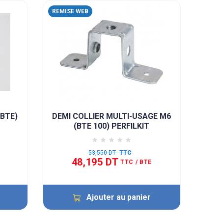
REMISE WEB
/BTE)
DEMI COLLIER MULTI-USAGE M6
(BTE 100) PERFILKIT
53,550 DT
TTC
48,195 DT
TTC
/ BTE
Ajouter au panier