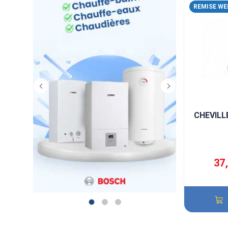
REMISE WE
CHEVILL
37