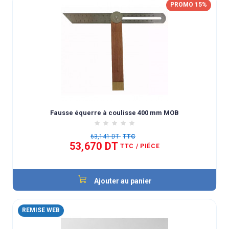
PROMO 15%
Fausse équerre à coulisse 400 mm MOB
63,141 DT
TTC
53,670 DT
TTC
/ PIÉCE
Ajouter au panier
REMISE WEB