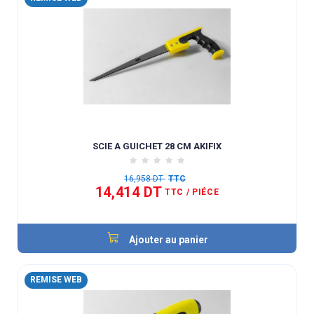
SCIE A GUICHET 28 CM AKIFIX
16,958 DT
TTC
14,414 DT
TTC
/ PIÉCE
Ajouter au panier
REMISE WEB