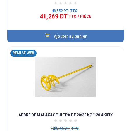
48,552 DT
TTC
41,269 DT
TTC
/ PIÉCE
Ajouter au panier
REMISE WEB
ARBRE DE MALAXAGE ULTRA DE 20/30 KG°120 AKIFIX
123,165 DT
TTC