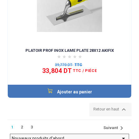
PLATOIR PROF INOX LAME PLATE 28X12 AKIFIX
39,770 DT
TTC
33,804 DT
TTC
/ PIÉCE
Ajouter au panier

Retour en haut

1
2
3
Suivant

Nouveaux produits d'abord