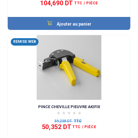
104,690 DT
TTC
/ PIÉCE
Ajouter au panier
REMISE WEB
PINCE CHEVILLE PIEUVRE AKIFIX
59,238 DT
TTC
50,352 DT
TTC
/ PIÉCE