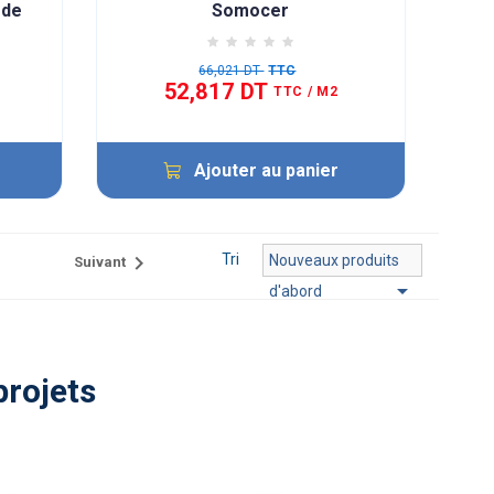
rde
Somocer
66,021 DT
TTC
52,817 DT
TTC
/ M2
Ajouter au panier

Tri
Nouveaux produits
Suivant

d'abord
projets