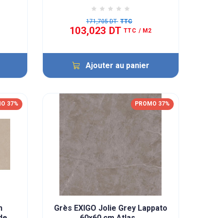
171,705 DT
TTC
103,023 DT
TTC
/ M2
Ajouter au panier
O 37%
PROMO 37%
h
Grès EXIGO Jolie Grey Lappato
de
60x60 cm Atlas...