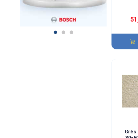
51
Grès
30x6