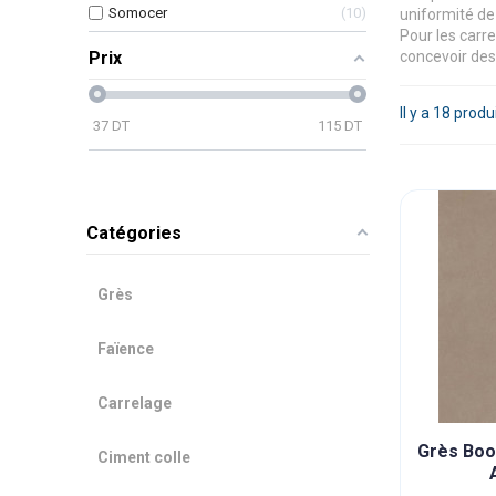
Somocer
10
uniformité de 
Pour les carre
Prix
concevoir des
Il y a 18 produ
37
DT
115
DT
Catégories
Grès
Faïence
Carrelage
Grès Boo
Ciment colle