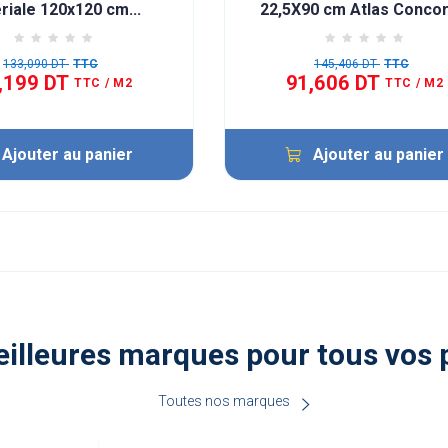
riale 120x120 cm...
22,5X90 cm Atlas Conco
133,090 DT
TTC
145,406 DT
TTC
,199 DT
91,606 DT
TTC
/ M2
TTC
/ M2
Ajouter au panier
Ajouter au panier
illeures marques pour tous vos 
Toutes nos marques