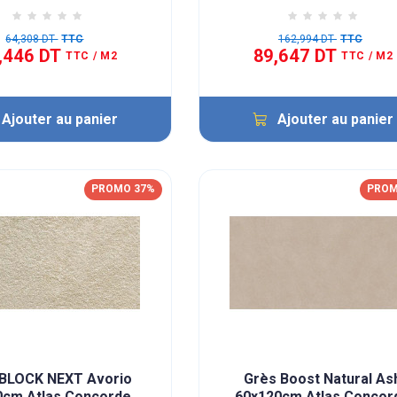
64,308 DT
TTC
162,994 DT
TTC
,446 DT
89,647 DT
TTC
/ M2
TTC
/ M2
Ajouter au panier
Ajouter au panier
PROMO 37%
PROM
 BLOCK NEXT Avorio
Grès Boost Natural As
0cm Atlas Concorde
60x120cm Atlas Concor