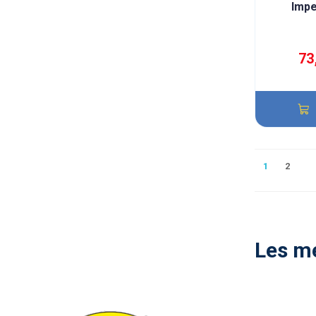
Impe
73
1
2
Les me