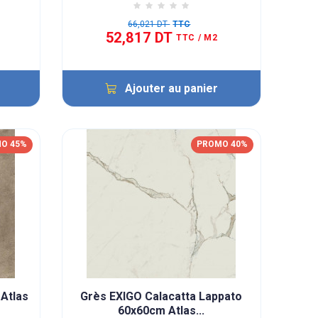
66,021 DT
TTC
52,817 DT
TTC
/ M2
Ajouter au panier
O 45%
PROMO 40%
Atlas
Grès EXIGO Calacatta Lappato
60x60cm Atlas...