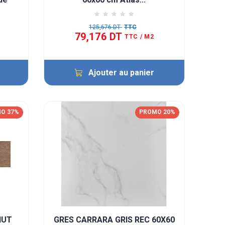
125,676 DT
TTC
79,176 DT
2
TTC
/ M2
Ajouter au panier
O 37%
PROMO 20%
NUT
GRES CARRARA GRIS REC 60X60