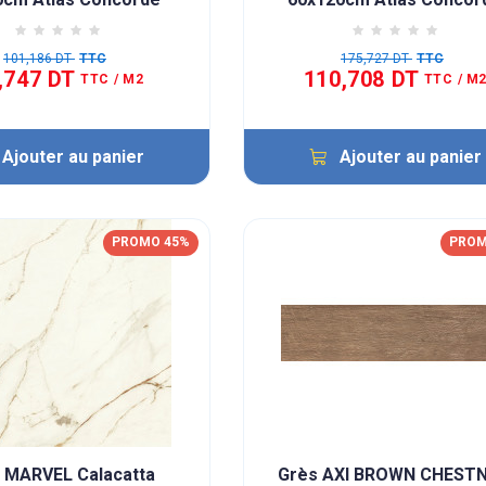
101,186 DT
TTC
175,727 DT
TTC
,747 DT
110,708 DT
TTC
/ M2
TTC
/ M
Ajouter au panier
Ajouter au panier
PROMO 45%
PROM
 MARVEL Calacatta
Grès AXI BROWN CHEST