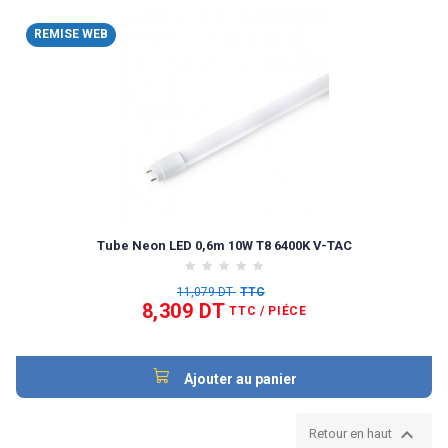
REMISE WEB
Tube Neon LED 0,6m 10W T8 6400K V-TAC
11,079 DT
TTC
8,309 DT
TTC
/ PIÉCE
Ajouter au panier

Retour en haut