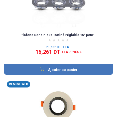
Plafond Rond nickel satiné réglable 15° pour...
21,682 DT
TTC
16,261 DT
TTC
/ PIÉCE
Ajouter au panier
REMISE WEB