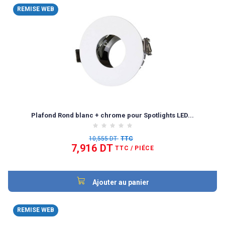
REMISE WEB
Plafond Rond blanc + chrome pour Spotlights LED...
10,555 DT
TTC
7,916 DT
TTC
/ PIÉCE
Ajouter au panier
REMISE WEB