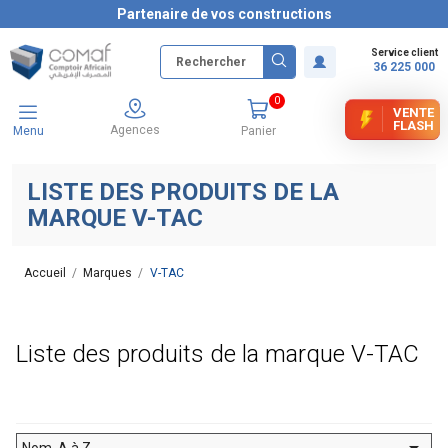
Partenaire de vos constructions
Service client
36 225 000
0
VENTE
FLASH
Agences
Menu
Panier
LISTE DES PRODUITS DE LA
MARQUE V-TAC
Accueil
Marques
V-TAC
Liste des produits de la marque V-TAC

Nom, A à Z