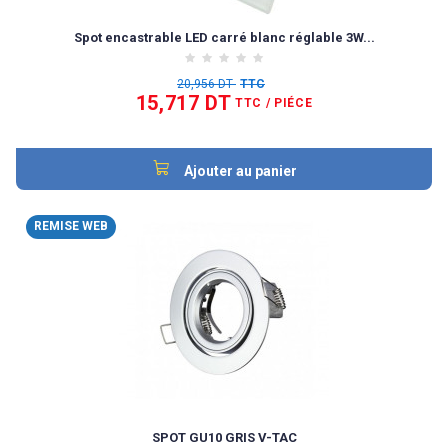
Spot encastrable LED carré blanc réglable 3W...
20,956 DT
TTC
15,717 DT
TTC
/ PIÉCE
Ajouter au panier
REMISE WEB
SPOT GU10 GRIS V-TAC