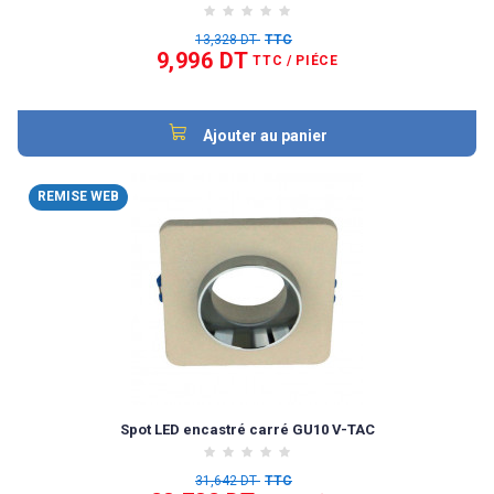
13,328 DT
TTC
9,996 DT
TTC
/ PIÉCE
Ajouter au panier
REMISE WEB
Spot LED encastré carré GU10 V-TAC
31,642 DT
TTC