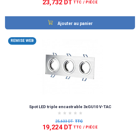
23,732 DT
TTC
/ PIÉCE
Ajouter au panier
REMISE WEB
Spot LED triple encastrable 3xGU10 V-TAC
25,633 DT
TTC
19,224 DT
TTC
/ PIÉCE