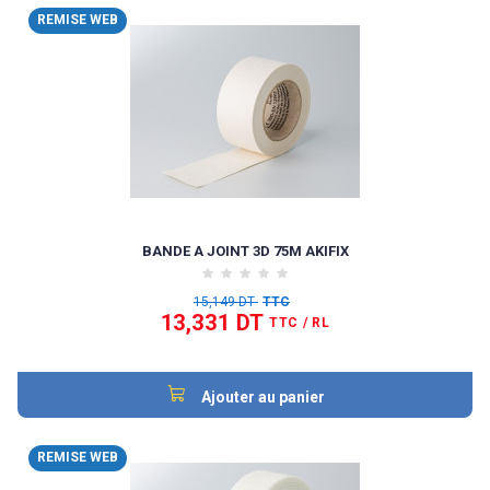
REMISE WEB
BANDE A JOINT 3D 75M AKIFIX
15,149 DT
TTC
13,331 DT
TTC
/ RL
Ajouter au panier
REMISE WEB