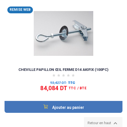
REMISE WEB
CHEVILLE PAPILLON ŒIL FERME D14 AKIFIX (100PC)
93,427 DT
TTC
84,084 DT
TTC
/ BTE
Ajouter au panier

Retour en haut