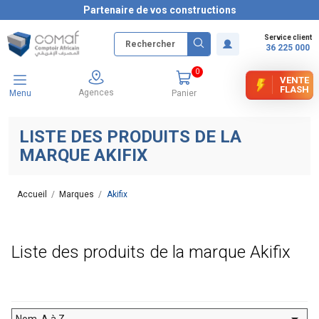
Partenaire de vos constructions
Service client
36 225 000
0
VENTE
FLASH
Agences
Menu
Panier
LISTE DES PRODUITS DE LA
MARQUE AKIFIX
Accueil
Marques
Akifix
Liste des produits de la marque Akifix

Nom, A à Z