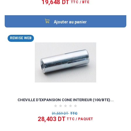
19,648 DT
TTC
/ BTE
Ajouter au panier
REMISE WEB
CHEVILLE D'EXPANSION CONE INTERIEUR (100/BTE)...
31,559 DT
TTC
28,403 DT
TTC
/ PAQUET