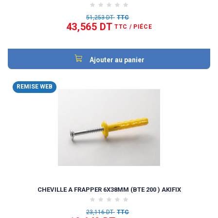
51,253 DT
TTC
43,565 DT
TTC
/ PIÉCE
Ajouter au panier
REMISE WEB
CHEVILLE A FRAPPER 6X38MM (BTE 200 ) AKIFIX
23,116 DT
TTC