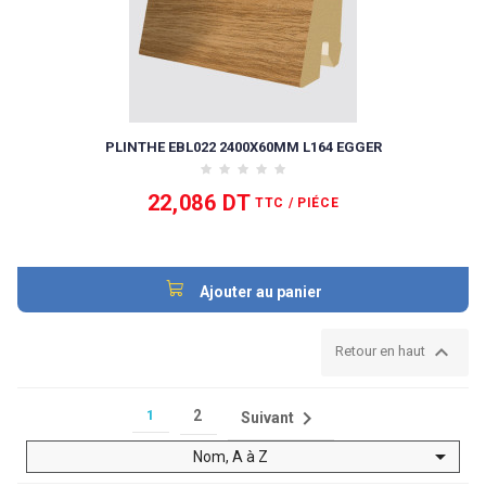
PLINTHE EBL022 2400X60MM L164 EGGER
22,086 DT
TTC
/ PIÉCE
Ajouter au panier

Retour en haut

1
2
Suivant

Nom, A à Z