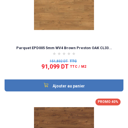
Parquet EPD005 5mm WV4 Brown Preston OAK CL33...
151,832 DT
TTC
91,099 DT
TTC
/ M2
Ajouter au panier
PROMO 40%