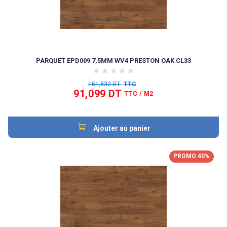
PARQUET EPD009 7,5MM WV4 PRESTON OAK CL33
151,832 DT
TTC
91,099 DT
TTC
/ M2
Ajouter au panier
PROMO 40%