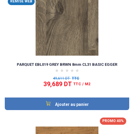
REMISE WEB
PARQUET EBL019 GREY BRWN 8mm CL31 BASIC EGGER
49,611 DT
TTC
39,689 DT
TTC
/ M2
Ajouter au panier
PROMO 40%