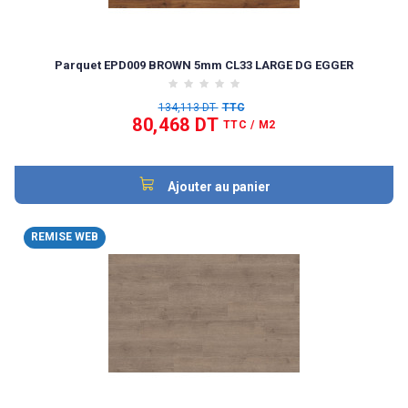
Parquet EPD009 BROWN 5mm CL33 LARGE DG EGGER
134,113 DT
TTC
80,468 DT
TTC
/ M2
Ajouter au panier
REMISE WEB