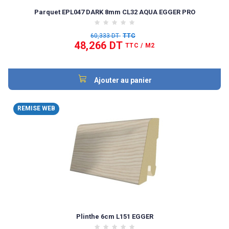
Parquet EPL047 DARK 8mm CL32 AQUA EGGER PRO
60,333 DT
TTC
48,266 DT
TTC
/ M2
Ajouter au panier
REMISE WEB
Plinthe 6cm L151 EGGER