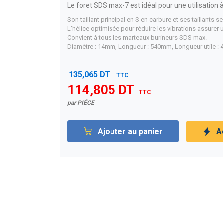
Le foret SDS max-7 est idéal pour une utilisation 
Son taillant principal en S en carbure et ses taillants
L'hélice optimisée pour réduire les vibrations assurer
Convient à tous les marteaux burineurs SDS max.
Diamètre : 14mm, Longueur : 540mm, Longueur utile 
135,065 DT
TTC
114,805 DT
TTC
par PIÉCE
Ajouter au panier
A