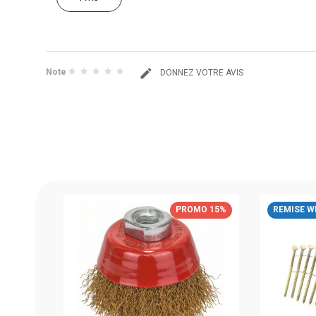
Note
DONNEZ VOTRE AVIS
AX
MO 15%
PROMO 15%
REMISE W
OSCH
IÉCE