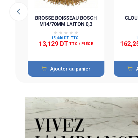
ier
BROSSE BOISSEAU BOSCH
CLOU
M14/70MM LAITON 0,3
15,446 DT
TTC
13,129 DT
162,2
TTC
/ PIÉCE
Ajouter au panier