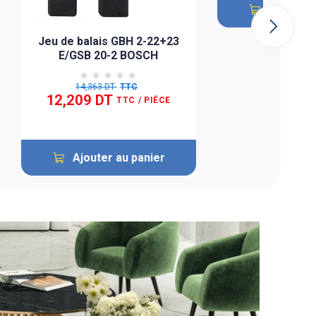
Ajouter 
Jeu de balais GBH 2-22+23
E/GSB 20-2 BOSCH
14,363 DT
TTC
12,209 DT
TTC
/ PIÉCE
Ajouter au panier