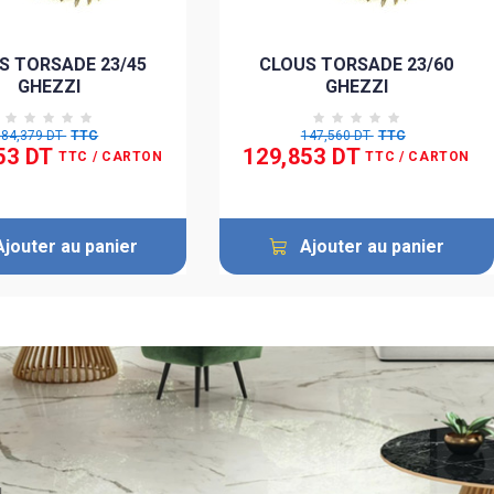
S TORSADE 23/45
CLOUS TORSADE 23/60
GHEZZI
GHEZZI
184,379 DT
TTC
147,560 DT
TTC
53 DT
129,853 DT
TTC
/ CARTON
TTC
/ CARTON
Ajouter au panier
Ajouter au panier