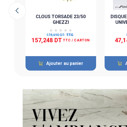
ier
CLOUS TORSADE 23/50
DISQUE
GHEZZI
UNIV
178,690 DT
TTC
157,248 DT
47,1
TTC
/ CARTON
Ajouter au panier