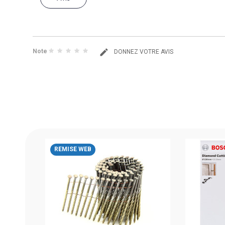
Note
DONNEZ VOTRE AVIS
/45
REMISE WEB
ARTON