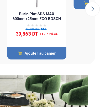
Ajouter 
Burin Plat SDS MAX
600mmx25mm ECO BOSCH
46,898 DT
TTC
39,863 DT
TTC
/ PIÉCE
Ajouter au panier