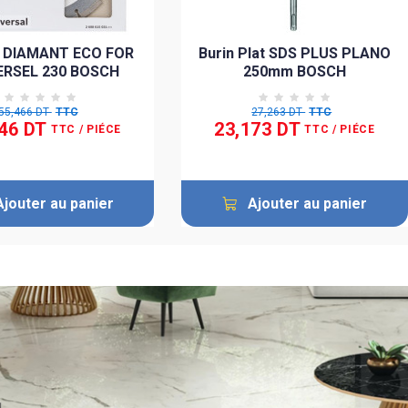
 DIAMANT ECO FOR
Burin Plat SDS PLUS PLANO
ERSEL 230 BOSCH
250mm BOSCH
55,466 DT
TTC
27,263 DT
TTC
46 DT
23,173 DT
TTC
/ PIÉCE
TTC
/ PIÉCE
Ajouter au panier
Ajouter au panier