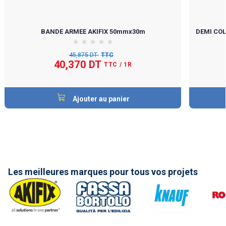
BANDE ARMEE AKIFIX 50mmx30m
DEMI COL
45,875 DT
TTC
40,370 DT
TTC
/ 1R
Ajouter au panier
Les meilleures marques pour tous vos projets