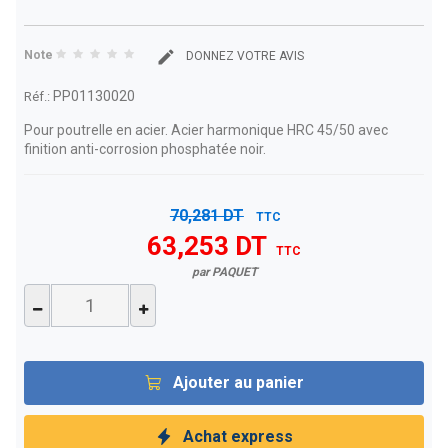
Note
DONNEZ VOTRE AVIS
PP01130020
Réf.:
Pour poutrelle en acier. Acier harmonique HRC 45/50 avec
finition anti-corrosion phosphatée noir.
70,281 DT
TTC
63,253 DT
TTC
par PAQUET
Ajouter au panier
Achat express