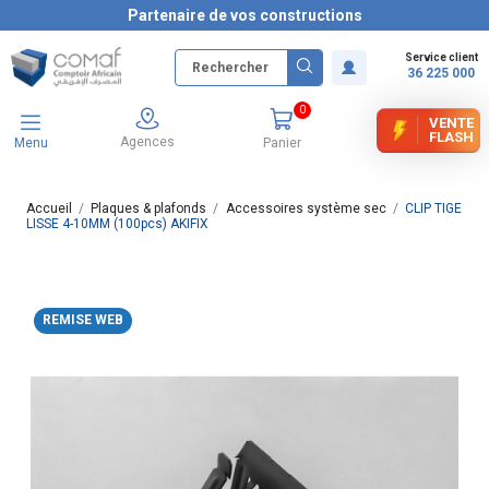
Partenaire de vos constructions
Service client
36 225 000
0
VENTE
FLASH
Agences
Menu
Panier
Accueil
Plaques & plafonds
Accessoires système sec
CLIP TIGE
LISSE 4-10MM (100pcs) AKIFIX
REMISE WEB