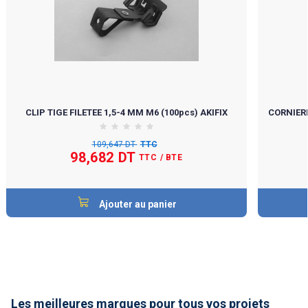
CLIP TIGE FILETEE 1,5-4 MM M6 (100pcs) AKIFIX
CORNIERE
109,647 DT
TTC
98,682 DT
TTC
/ BTE
Ajouter au panier
Les meilleures marques pour tous vos projets