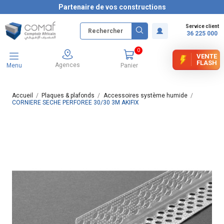
Partenaire de vos constructions
Service client
36 225 000
0
VENTE
FLASH
Agences
Menu
Panier
Accueil
Plaques & plafonds
Accessoires système humide
CORNIERE SECHE PERFOREE 30/30 3M AKIFIX