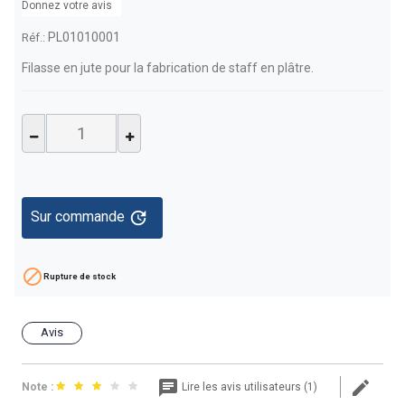
Donnez votre avis
PL01010001
Réf.:
Filasse en jute pour la fabrication de staff en plâtre.
update
Sur commande

Rupture de stock
Avis
Note :
Lire les avis utilisateurs (1)