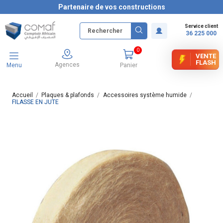
Partenaire de vos constructions
Service client
36 225 000
0
VENTE
FLASH
Agences
Menu
Panier
Accueil
Plaques & plafonds
Accessoires système humide
FILASSE EN JUTE