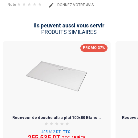
Note
DONNEZ VOTRE AVIS
Ils peuvent aussi vous servir
PRODUITS SIMILAIRES
PROMO 37%
Receveur de douche ultra plat 100x80 Blanc...
Receveur
405,612 DT
TTC
255,535 DT
TTC
/ PIÉCE