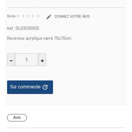
Note
DONNEZ VOTRE AVIS
SL03030005
Réf.:
Receveur acrylique carré 70x70cm
update
Sur commande
Avis