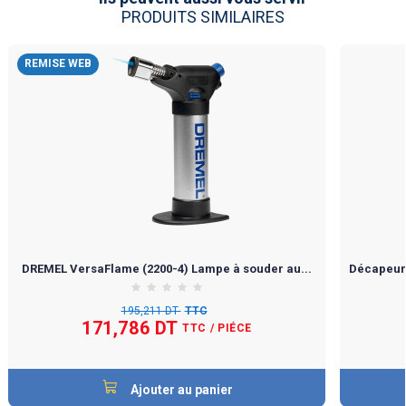
PRODUITS SIMILAIRES
REMISE WEB
DREMEL VersaFlame (2200-4) Lampe à souder au...
Décapeur
195,211 DT
TTC
171,786 DT
TTC
/ PIÉCE
Ajouter au panier