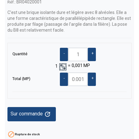
BR04020001
Réf.:
C’est une brique isolante dure et légère avec 8 alvéoles. Elle a
une forme caractéristique de parallélépipède rectangle. Elle est
produite par filage (passage de l'argile dans la filière). La pose
du B8 est relativement facile.
-
+
Quantité
=
0,001
MP
1
-
+
Total
(MP)
update
Sur commande

Rupture de stock