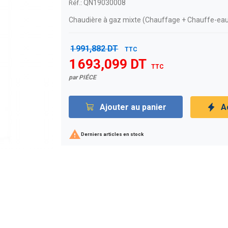
QN19030008
Réf.:
Chaudière à gaz mixte (
Chauffage + Chauffe-ea
1 991,882 DT
TTC
1 693,099 DT
TTC
par PIÉCE
Ajouter au panier
A

Derniers articles en stock