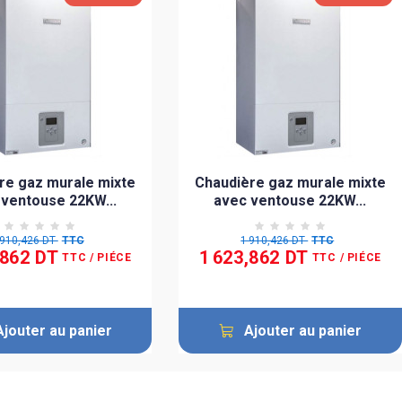
re gaz murale mixte
Chaudière gaz murale mixte
 ventouse 22KW...
avec ventouse 22KW...
 910,426 DT
TTC
1 910,426 DT
TTC
,862 DT
1 623,862 DT
TTC
/ PIÉCE
TTC
/ PIÉCE
Ajouter au panier
Ajouter au panier