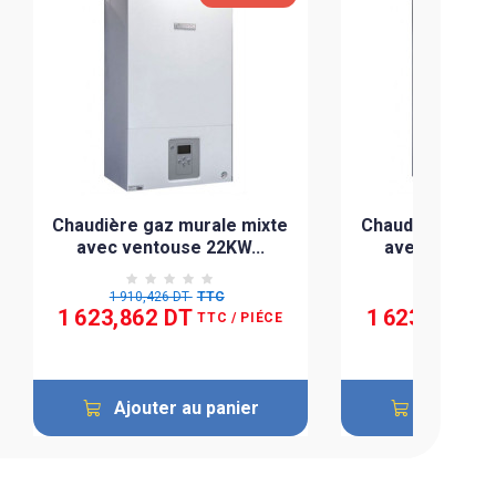
Chaudière gaz murale mixte
Chaudière gaz 
avec ventouse 22KW...
avec ventous
1 910,426 DT
TTC
1 910,426 D
1 623,862 DT
1 623,862 D
TTC
/ PIÉCE
Ajouter au panier
Ajouter 