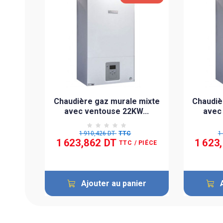
 mixte
Chaudière gaz murale mixte
Chaudiè
...
avec ventouse 22KW...
avec
1 910,426 DT
TTC
1
1 623,862 DT
1 623
 PIÉCE
TTC
/ PIÉCE
ier
Ajouter au panier