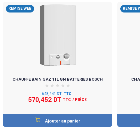
REMISE WEB
REMISE 
CHAUFFE BAIN GAZ 11L GN BATTERIES BOSCH
CHA
648,241 DT
TTC
570,452 DT
TTC
/ PIÉCE
Ajouter au panier