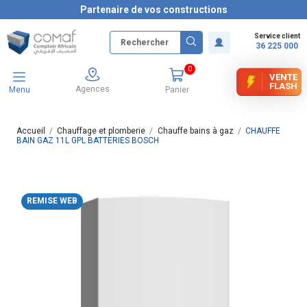
Partenaire de vos constructions
Service client
36 225 000
0
VENTE
FLASH
Agences
Menu
Panier
Accueil
Chauffage et plomberie
Chauffe bains à gaz
CHAUFFE
BAIN GAZ 11L GPL BATTERIES BOSCH
REMISE WEB