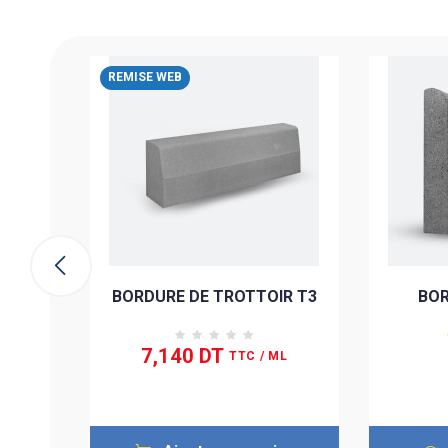
REMISE WEB
 1
e
BORDURE DE TROTTOIR T3
BOR
7,140 DT
TTC
/ ML