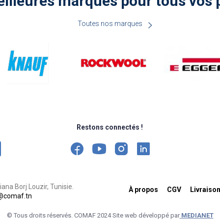
illeures marques pour tous vos 
Toutes nos marques
Restons connectés !
ana Borj Louzir, Tunisie.
À propos
CGV
Livraiso
@comaf.tn
© Tous droits réservés. COMAF 2024 Site web développé par
MEDIANET