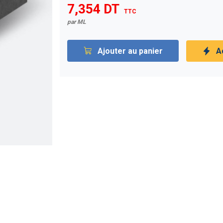
7,354 DT
TTC
par ML
Ajouter au panier
A