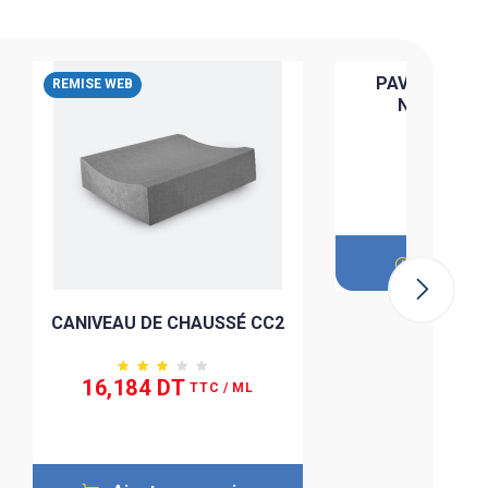
PAVÉ AUTO
REMISE WEB
NEAPOLIS
Sur co
CANIVEAU DE CHAUSSÉ CC2
16,184 DT
TTC
/ ML