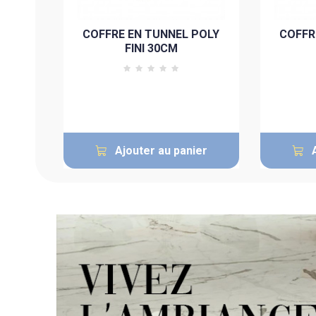
POLY
COFFRE EN TUNNEL POLY
COFFR
FINI 30CM
ier
Ajouter au panier