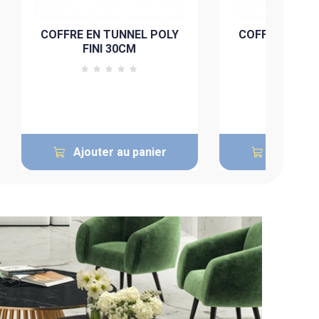
COFFRE EN TUNNEL POLY
COFFRE EN TU
FINI 30CM
FINI 3
Ajouter au panier
Ajouter 