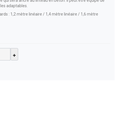
 qui sera ancré au linteau en béton. Il peut être équipé de
rales adaptables.
s : 1,2 mètre linéaire / 1,4 mètre linéaire / 1,6 mètre