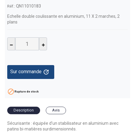
QN11010183
Réf.:
Echelle double coulissante en aluminium, 11 X 2 marches, 2
plans
update
Sur commande

Rupture de stock
Description
Avis
Sécurisante : équipée d’un stabilisateur en aluminium avec
patins bi-matières surdimensionnés.