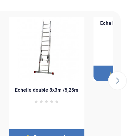
Echelle simple
alumin
Sur co
Echelle double 3x3m /5,25m