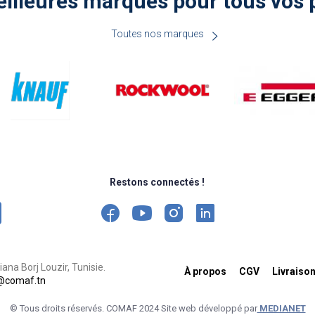
illeures marques pour tous vos 
Toutes nos marques
Restons connectés !
ana Borj Louzir, Tunisie.
À propos
CGV
Livraiso
@comaf.tn
© Tous droits réservés. COMAF 2024 Site web développé par
MEDIANET