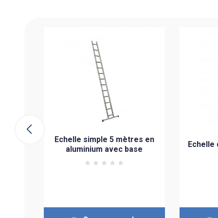
es en
e
Echelle simple 5 mètres en
Echelle
aluminium avec base