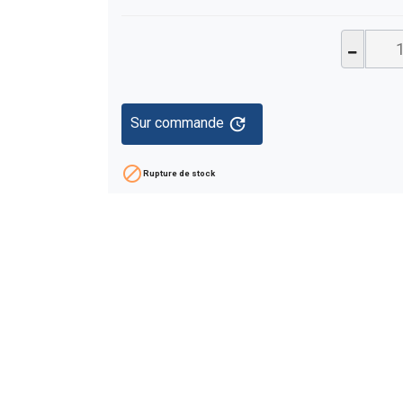
update
Sur commande

Rupture de stock