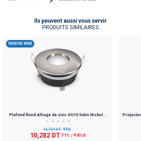
Ils peuvent aussi vous servir
PRODUITS SIMILAIRES
REMISE WEB
Plafond Rond Alliage de zinc GU10 Satin Nickel...
Projecteu
13,709 DT
TTC
10,282 DT
TTC
/ PIÉCE